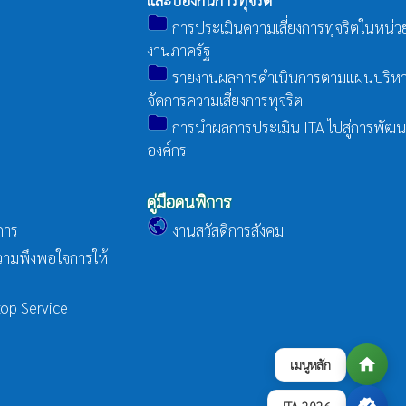
และป้องกันการทุจริต
folder
การประเมินความเสี่ยงการทุจริตในหน่ว
งานภาครัฐ
folder
รายงานผลการดำเนินการตามแผนบริห
จัดการความเสี่ยงการทุจริต
folder
การนำผลการประเมิน ITA ไปสู่การพัฒ
องค์กร
คู่มือคนพิการ
public
ิการ
งานสวัสดิการสังคม
ามพึงพอใจการให้
top Service
home
เมนูหลัก
ITA 2026