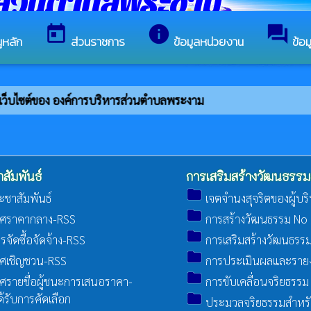
รส่วนตำบลพระงาม
today
info
forum
ูหลัก
ส่วนราชการ
ข้อมูลหน่วยงาน
ข้อ
่เว็บไซต์ของ องค์การบริหารส่วนตำบลพระงาม
สัมพันธ์
การเสริมสร้างวัฒนธรรม
folder
ะชาสัมพันธ์
เจตจำนงสุจริตของผู้บร
folder
ศราคากลาง-RSS
การสร้างวัฒนธรรม No G
folder
จัดซื้อจัดจ้าง-RSS
การเสริมสร้างวัฒนธรร
folder
ศเชิญชวน-RSS
การประเมินผลและรายงา
folder
รายชื่อผู้ชนะการเสนอราคา-
การขับเคลื่อนจริยธรรม
folder
ด้รับการคัดเลือก
ประมวลจริยธรรมสำหรับเ