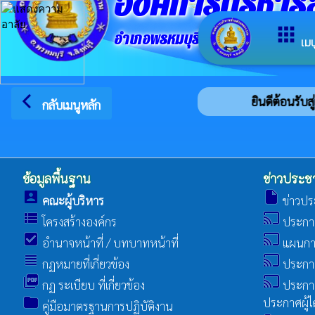
องค์การบริหา
apps
อำเภอพรหมบุรี จังหวัดสิงห์บุรี
เมน
arrow_back_ios
ยินดีต้อนรับสู
กลับเมนูหลัก
ข้อมูลพื้นฐาน
ข่าวประชา
account_box
insert_drive_file
คณะผู้บริหาร
ข่าวปร
view_list
cast
โครงสร้างองค์กร
ประกา
check_box
cast
อำนาจหน้าที่ / บทบาทหน้าที่
แผนการ
view_headline
cast
กฏหมายที่เกี่ยวข้อง
ประกา
picture_as_pdf
cast
กฏ ระเบียบ ที่เกี่ยวข้อง
ประกาศ
folder
ประกาศผู้ไ
คู่มือมาตรฐานการปฏิบัติงาน