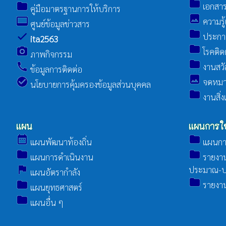
folder
folder
เอกสาร
คู่มือมาตรฐานการให้บริการ
image
video_label
ความรู้
ศูนย์ข้อมูลข่าวสาร
folder
check
ประกาศ 
ita2563
folder
camera_alt
โรคติดต่
ภาพกิจกรรม
folder
call
งานสวั
ข้อมูลการติดต่อ
image
check_circle
จดหมาย
นโยบายการคุ้มครองข้อมูลส่วนบุคคล
folder
งานสิ่
แผน
แผนการใช
date_range
folder
แผนพัฒนาท้องถิ่น
แผนการ
folder
folder
แผนการดำเนินงาน
รายงาน
assistant_photo
ประมาณ-ป
แผนอัตรากำลัง
folder
folder
รายงาน
แผนยุทธศาสตร์
folder
แผนอื่น ๆ