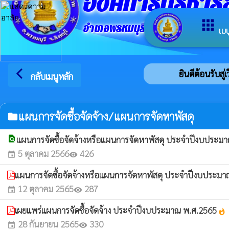
องค์การบริหา
apps
อำเภอพรหมบุรี จังหวัดสิงห์บุรี
เมน
arrow_back_ios
ยินดีต้อนรับสู่
กลับเมนูหลัก
แผนการจัดซื้อจัดจ้าง/แผนการจัดหาพัสดุ
folder
find_in_page
แผนการจัดซื้อจัดจ้างหรือแผนการจัดหาพัสดุ ประจำปีงบประม
5 ตุลาคม 2566
426
event
visibility
แผนการจัดซื้อจัดจ้างหรือแผนการจัดหาพัสดุ ประจำปีงบประม
12 ตุลาคม 2565
287
event
visibility
เผยแพร่แผนการจัดซื้อจัดจ้าง ประจำปีงบประมาณ พ.ศ.2565
whatshot
28 กันยายน 2565
330
event
visibility