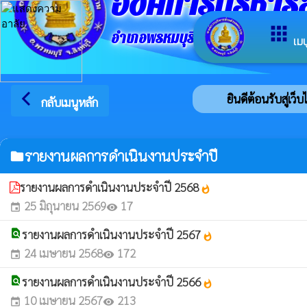
องค์การบริหา
apps
อำเภอพรหมบุรี จังหวัดสิงห์บุรี
เมน
arrow_back_ios
ยินดีต้อนรับสู่เว็
กลับเมนูหลัก
รายงานผลการดำเนินงานประจำปี
folder
รายงานผลการดำเนินงานประจำปี 2568
whatshot
25 มิถุนายน 2569
17
event
visibility
find_in_page
รายงานผลการดำเนินงานประจำปี 2567
whatshot
24 เมษายน 2568
172
event
visibility
find_in_page
รายงานผลการดำเนินงานประจำปี 2566
whatshot
10 เมษายน 2567
213
event
visibility