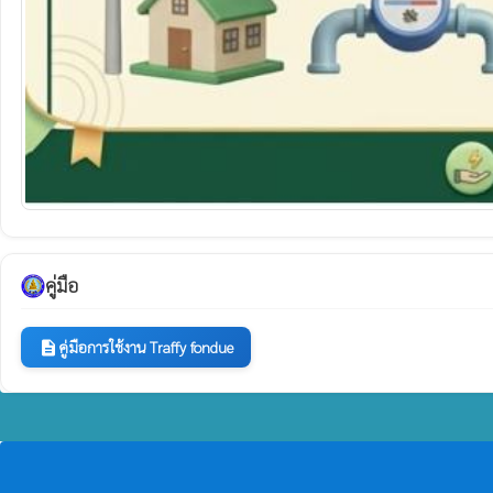
คู่มือ
คู่มือการใช้งาน Traffy fondue
description