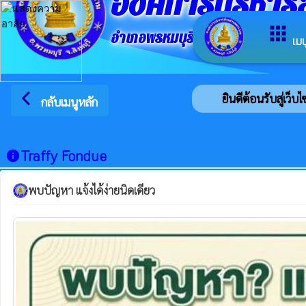
องค์การบริหา
apps
อำเภอพรหมบุรี จังหวัดสิงห์บุรี
เมน
arrow_back_ios
ยินดีต้อนรับสู่เว็บ
กลับเมนูหลัก
Traffy Fondue
info
พบปัญหา แจ้งได้ง่ายนิดเดียว