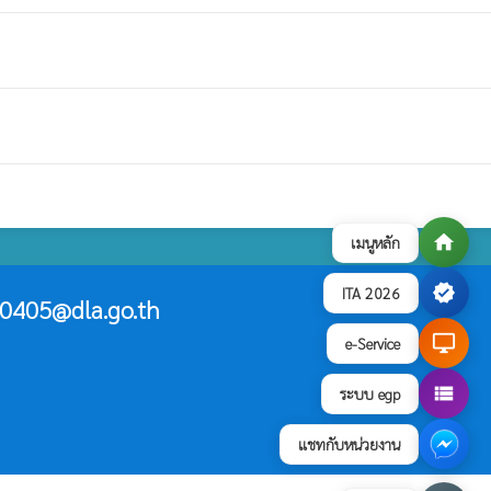
home
เมนูหลัก
verified
ITA 2026
0405@dla.go.th
desktop_windows
e-Service
view_list
ระบบ egp
แชทกับหน่วยงาน