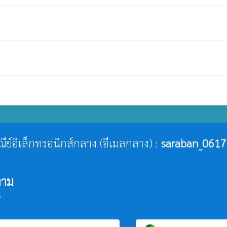
ษณีย์อิเล็กทรอนิกส์กลาง (อีเมลกลาง) :
saraban_0617
งาม
ี