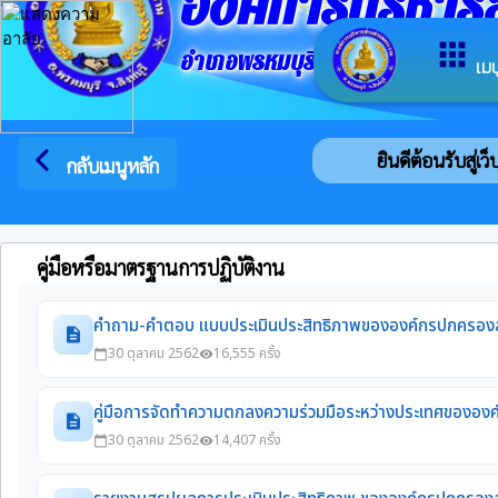
องค์การบริหา
apps
อำเภอพรหมบุรี จังหวัดสิงห์บุรี
เมน
arrow_back_ios
ยินดีต้อนรับสู่เว
กลับเมนูหลัก
คู่มือหรือมาตรฐานการปฏิบัติงาน