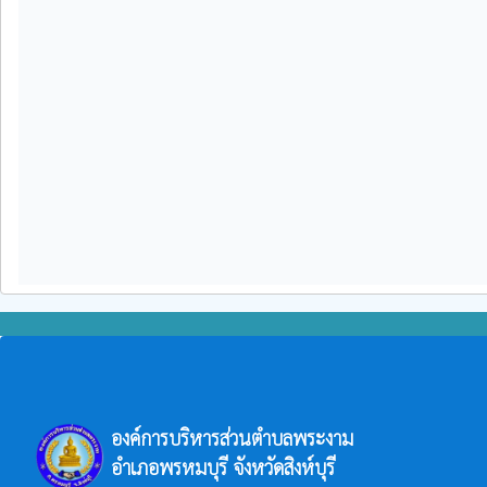
องค์การบริหารส่วนตำบลพระงาม
อำเภอพรหมบุรี จังหวัดสิงห์บุรี