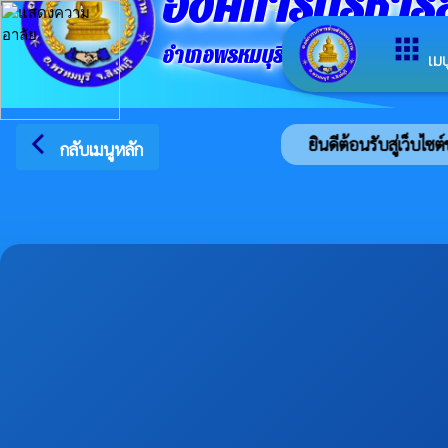
องค์การบริหา
apps
อำเภอพรหมบุรี จังหวัดสิงห์บุรี
เมน
arrow_back_ios
ยินดีต้อนรับสู่เว็บไซ
กลับเมนูหลัก