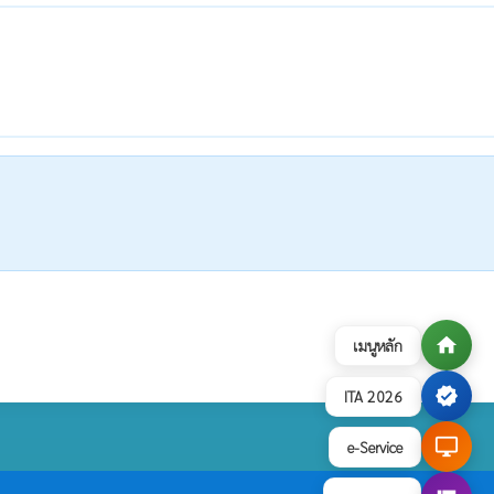
home
เมนูหลัก
verified
ITA 2026
desktop_windows
e-Service