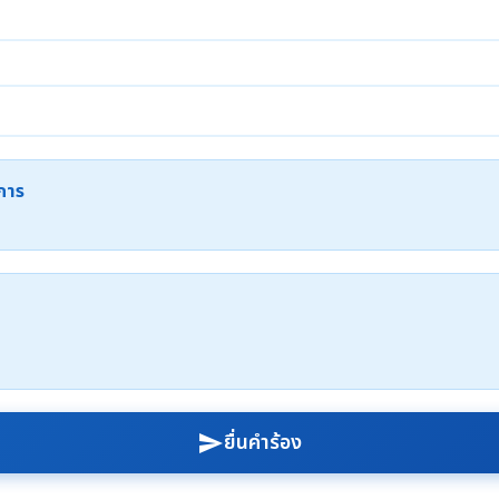
ะการ
ยื่นคำร้อง
send