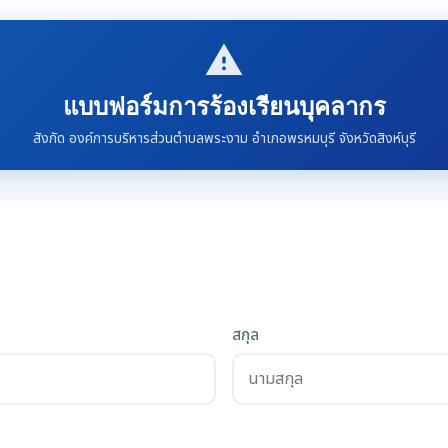
report_problem
แบบฟอร์มการร้องเรียนบุคลากร
สังกัด องค์การบริหารส่วนตำบลพระงาม อำเภอพรหมบุรี จังหวัดสิงห์บุรี
สกุล