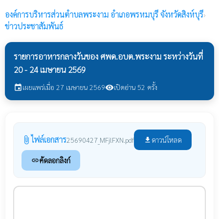
องค์การบริหารส่วนตำบลพระงาม
อำเภอพรหมบุรี จังหวัดสิงห์บุรี
›
ข่าวประชาสัมพันธ์
รายการอาหารกลางวันของ ศพด.อบต.พระงาม ระหว่างวันที่
20 - 24 เมษายน 2569
เผยแพร่เมื่อ 27 เมษายน 2569
เปิดอ่าน 52 ครั้ง
event
visibility
ไฟล์เอกสาร
attach_file
ดาวน์โหลด
25690427_MFjlFXN.pdf
file_download
คัดลอกลิงก์
link