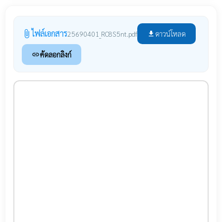
ไฟล์เอกสาร
attach_file
ดาวน์โหลด
25690401_RC8S5nt.pdf
file_download
คัดลอกลิงก์
link