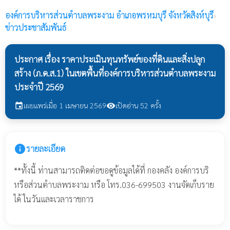
องค์การบริหารส่วนตำบลพระงาม
อำเภอพรหมบุรี จังหวัดสิงห์บุรี
›
ข่าวประชาสัมพันธ์
ประกาศ เรื่อง ราคาประเมินทุนทรัพย์ของที่ดินและสิ่งปลูก
สร้าง (ภ.ด.ส.1) ในเขตพื้นที่องค์การบริหารส่วนตำบลพระงาม
ประจำปี 2569
เผยแพร่เมื่อ 1 เมษายน 2569
เปิดอ่าน 52 ครั้ง
event
visibility
info
รายละเอียด
**ทั้งนี้ ท่านสามารถติดต่อขอดูข้อมูลได้ที่ กองคลัง องค์การบริ
หรือส่วนตำบลพระงาม หรือ โทร.036-699503 งานจัดเก็บราย
ได้ ในวันและเวลาราชการ