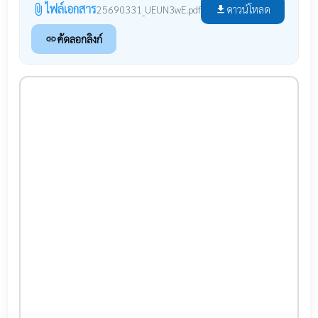
ไฟล์เอกสาร
attach_file
ดาวน์โหลด
25690331_UEUN3wE.pdf
file_download
คัดลอกลิงก์
link