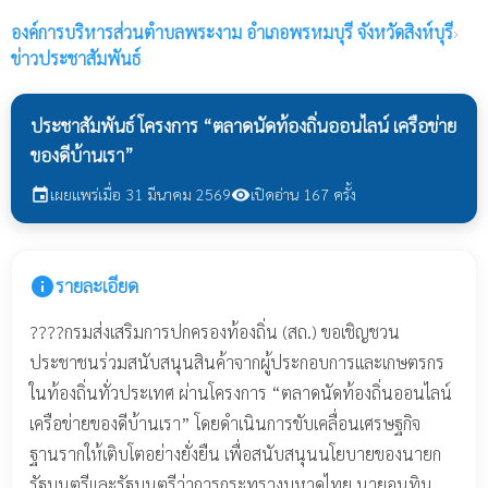
องค์การบริหารส่วนตำบลพระงาม
อำเภอพรหมบุรี จังหวัดสิงห์บุรี
›
ข่าวประชาสัมพันธ์
ประชาสัมพันธ์ โครงการ “ตลาดนัดท้องถิ่นออนไลน์ เครือข่าย
ของดีบ้านเรา”
เผยแพร่เมื่อ 31 มีนาคม 2569
เปิดอ่าน 167 ครั้ง
event
visibility
info
รายละเอียด
????กรมส่งเสริมการปกครองท้องถิ่น (สถ.) ขอเชิญชวน
ประชาชนร่วมสนับสนุนสินค้าจากผู้ประกอบการและเกษตรกร
ในท้องถิ่นทั่วประเทศ ผ่านโครงการ “ตลาดนัดท้องถิ่นออนไลน์
เครือข่ายของดีบ้านเรา” โดยดำเนินการขับเคลื่อนเศรษฐกิจ
ฐานรากให้เติบโตอย่างยั่งยืน เพื่อสนับสนุนนโยบายของนายก
รัฐมนตรีและรัฐมนตรีว่าการกระทรวงมหาดไทย นายอนุทิน