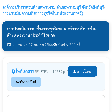
องค์การบริหารส่วนตำบลพระงาม
อำเภอพรหมบุรี จังหวัดสิงห์บุรี
›
การประเมินความเสี่ยงการทุจริตในหน่วยงานภาครัฐ
การประเมินความเสี่ยงการทุจริตขององค์การบริหารส่วน
ตำบลพระงาม ประจำปี 2566
เผยแพร่เมื่อ 27 มีนาคม 2566
เปิดอ่าน 244 ครั้ง
event
visibility
ไฟล์เอกสาร
attach_file
ดาวน์โหลด
l5EL3TEMon14239.pdf
file_download
คัดลอกลิงก์
link