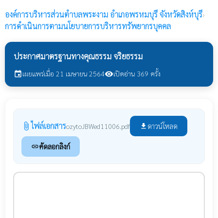
องค์การบริหารส่วนตำบลพระงาม
อำเภอพรหมบุรี จังหวัดสิงห์บุรี
›
การดำเนินการตามนโยบายการบริหารทรัพยากรบุคคล
ประกาศมาตรฐานทางคุณธรรม จริยธรรม
เผยแพร่เมื่อ 21 เมษายน 2564
เปิดอ่าน 369 ครั้ง
event
visibility
ไฟล์เอกสาร
attach_file
ดาวน์โหลด
ozytoJBWed11006.pdf
file_download
คัดลอกลิงก์
link