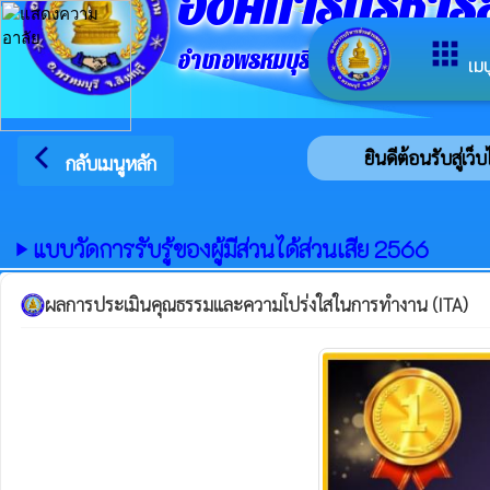
องค์การบริหา
apps
อำเภอพรหมบุรี จังหวัดสิงห์บุรี
เมน
arrow_back_ios
ยินดีต้อนรับสู่เว
กลับเมนูหลัก
แบบวัดการรับรู้ของผู้มีส่วนได้ส่วนเสีย 2566
play_arrow
ผลการประเมินคุณธรรมและความโปร่งใสในการทำงาน (ITA)